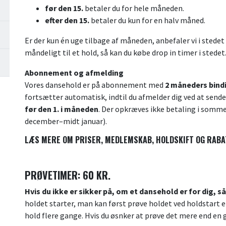
før den 15.
betaler du for hele måneden.
efter den 15.
betaler du kun for en halv måned.
Er der kun én uge tilbage af måneden, anbefaler vi i stedet
måndeligt til et hold, så kan du købe drop in timer i stedet
Abonnement og afmelding
Vores dansehold er på abonnement med
2 måneders bind
fortsætter automatisk, indtil du afmelder dig ved at sende
før den 1. i måneden
. Der opkræves ikke betaling i somme
december–midt januar).
LÆS MERE OM PRISER, MEDLEMSKAB, HOLDSKIFT OG RAB
PRØVETIMER: 60 KR.
Hvis du ikke er sikker på, om et dansehold er for dig, s
holdet starter, man kan først prøve holdet ved holdstart e
hold flere gange. Hvis du øsnker at prøve det mere end en 