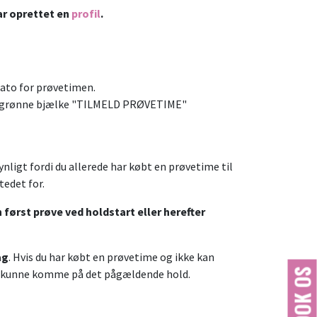
ar oprettet en
profil
.
dato for prøvetimen.
den grønne bjælke "TILMELD PRØVETIME"
ynligt fordi du allerede har købt en prøvetime til
stedet for.
 først prøve ved holdstart eller herefter
ag
. Hvis du har købt en prøvetime og ikke kan
BOOK OS
at kunne komme på det pågældende hold.