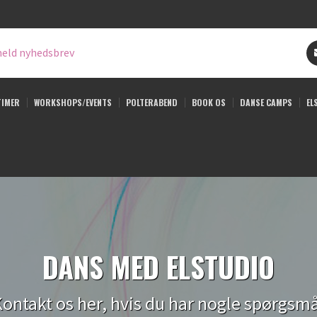
eld nyhedsbrev
TIMER
WORKSHOPS/EVENTS
POLTERABEND
BOOK OS
DANSE CAMPS
EL
DANS MED ELSTUDIO
ontakt os her, hvis du har nogle spørgsm