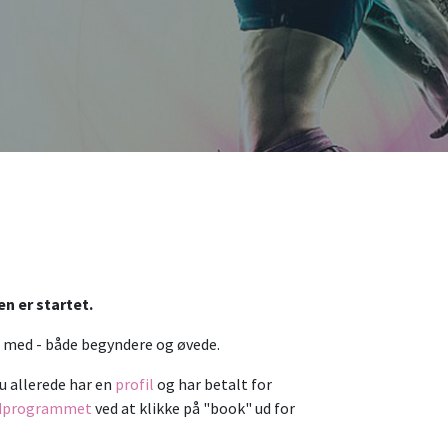
n er startet.
re med - både begyndere og øvede.
du allerede har en
profil
og har betalt for
dprogrammet
ved at klikke på "book" ud for