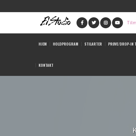
Gå
til
Tilm
hovedindhold
HJEM
HOLDPROGRAM
STILARTER
PRØVE/DROP-IN 
KONTAKT
K