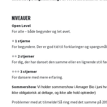
NIVEAUER
Open Level
For alle – både begynder og let øvet.
⭐
1 stjerne
For begyndere. Der er god tid til forklaringer og spørgsmål
⭐⭐
2 stjerner
For dig, der har danset den samme eller en lignende stil før
⭐⭐⭐
3 stjerner
For dansere med mere erfaring.
Sommershow
:
Vi holder sommershow i Amager Bio i juni hve
ikke obligatorisk at deltage, og ikke alle hold optræder)
Problemer med at tilmelde! Så ring med det samme på 2098