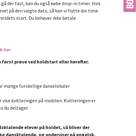
 gå der fast, kan du også købe drop-in timer. Hvis
vel på den valgte dato, så kan vi flytte din time
 holdets start. Du behøver ikke betale
b her
først prøve ved holdstart eller herefter.
har mange forskellige danselokaler
 vise kvitteringen på mobilen. Kvitteringen er
to du deltager.
ktalende elever på holdet, så bliver der
kke dansktalende, og underviser på engelsk.