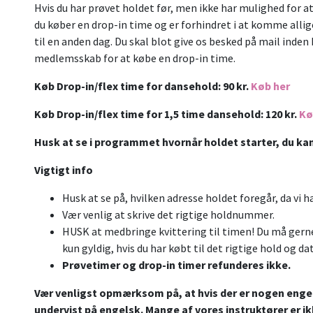
Hvis du har prøvet holdet før, men ikke har mulighed for at
du køber en drop-in time og er forhindret i at komme allige
til en anden dag. Du skal blot give os besked på mail inden
medlemsskab for at købe en drop-in time.
Køb Drop-in/flex time for dansehold: 90 kr.
Køb her
Køb Drop-in/flex time for 1,5 time dansehold: 120 kr.
Kø
Husk at se i programmet hvornår holdet starter, du kan 
Vigtigt info
Husk at se på, hvilken adresse holdet foregår, da vi 
Vær venlig at skrive det rigtige holdnummer.
HUSK at medbringe kvittering til timen! Du må gerne
kun gyldig, hvis du har købt til det rigtige hold og da
Prøvetimer og drop-in timer refunderes ikke.
Vær venligst opmærksom på, at hvis der er nogen engels
undervist på engelsk. Mange af vores instruktører er i