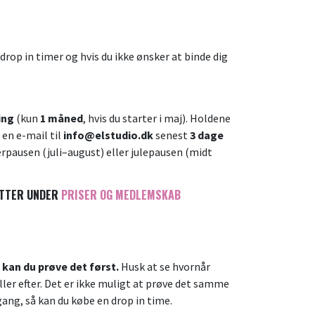
 drop in timer
og hvis du ikke ønsker at binde dig
.
ing
(kun
1 måned
, hvis du starter i maj). Holdene
 en e-mail til
info@elstudio.dk
senest
3 dage
rpausen (juli–august) eller julepausen (midt
ATTER UNDER
PRISER OG MEDLEMSKAB
å kan du prøve det først.
Husk at se hvornår
ller efter. Det er ikke muligt at prøve det samme
gang, så kan du købe en drop in time.