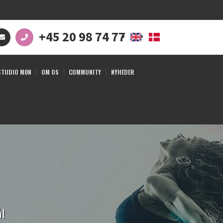
+45 20 98 74 77
STUDIO MØN
OM OS
COMMUNITY
NYHEDER
ål