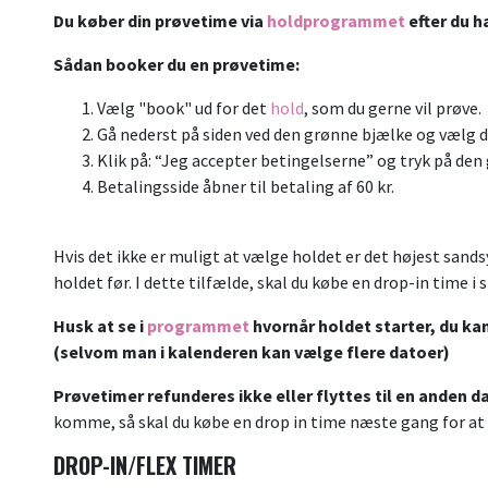
Du køber din prøvetime via
holdprogrammet
efter du h
Sådan booker du en prøvetime:
Vælg "book" ud for det
hold
, som du gerne vil prøve.
Gå nederst på siden ved den grønne bjælke og vælg 
Klik på: “Jeg accepter betingelserne” og tryk på 
Betalingsside åbner til betaling af 60 kr.
Hvis det ikke er muligt at vælge holdet er det højest sands
holdet før. I dette tilfælde, skal du købe en drop-in time i 
Husk at se i
programmet
hvornår holdet starter, du kan
(selvom man i kalenderen kan vælge flere datoer)
Prøvetimer refunderes ikke eller flyttes til en anden d
komme, så skal du købe en drop in time næste gang for 
DROP-IN/FLEX TIMER