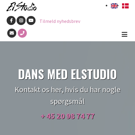
Gå
til
Tilmeld nyhedsbrev
hovedindhold
DANS MED ELSTUDIO
Kontakt os her, hvis du har nogle
spørgsmål
+ 45
20 98 74 77