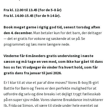
Fra kl. 12.00 til 13.45 (for de 5-8 år)
Fra kl. 14.00-15.45 (for de 9-14 år).
Book meget gerne i rigtig god tid, senest torsdag aften
den 4. december.
Man betaler kun for det barn, der deltager
— det er gratis for voksne og søskende at se på. Se
programmet og læs mere længere nede.
Vinderne får 6 måneders gratis undervisning i næste
sæson og må tage en ven med, som ikke har gået til dans
hos os før. Vi udpeger én vinder fra hvert hold, som får
gratis dans fra januar til juni 2026.​
Er I klar til at vise et par af dine moves? Vores B-boy/B-girl
Battle for Børn og Teens er den perfekte mulighed for at
udfordre dig selv og dine breaks i et dejligt trygt fællesskab
på en super sjov måde. Vores skønne Breakdance instruktører
Ib, Frida og Simon, vil være til stede under hele eventet og