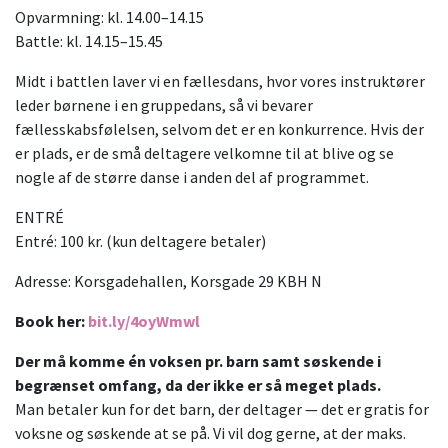
Opvarmning: kl. 14.00–14.15
Battle: kl. 14.15–15.45
Midt i battlen laver vi en fællesdans, hvor vores instruktører
leder børnene i en gruppedans, så vi bevarer
fællesskabsfølelsen, selvom det er en konkurrence. Hvis der
er plads, er de små deltagere velkomne til at blive og se
nogle af de større danse i anden del af programmet.
ENTRÉ
Entré: 100 kr. (kun deltagere betaler)
Adresse: Korsgadehallen, Korsgade 29 KBH N
Book her:
bit.ly/4oyWmwl
Der må komme én voksen pr. barn samt søskende i
begrænset omfang, da der ikke er så meget plads.
Man betaler kun for det barn, der deltager — det er gratis for
voksne og søskende at se på. Vi vil dog gerne, at der maks.