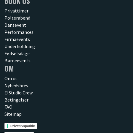
BOOK OS
Privattimer
Polterabend
Dansevent
Performances
Firmaevents
Underholdning
Fødselsdage
Børneevents
OM
Om os
Nyhedsbrev
ElStudio Crew
Betingelser
FAQ
Sitemap
Privatlivspolitik