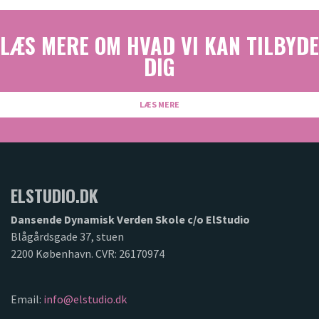
LÆS MERE OM HVAD VI KAN TILBYDE
DIG
LÆS MERE
ELSTUDIO.DK
Dansende Dynamisk Verden Skole c/o ElStudio
Blågårdsgade 37, stuen
2200 København. CVR: 26170974
Email:
info@elstudio.dk