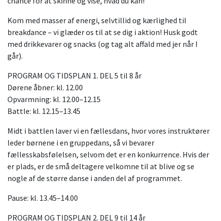
chance for at skinne og vise, hvad du kan!
Kom med masser af energi, selvtillid og kærlighed til
breakdance – vi glæder os til at se dig i aktion! Husk godt
med drikkevarer og snacks (og tag alt affald med jer når I
går).
PROGRAM OG TIDSPLAN 1. DEL 5 til 8 år
Dørene åbner: kl. 12.00
Opvarmning: kl. 12.00–12.15
Battle: kl. 12.15–13.45
Midt i battlen laver vi en fællesdans, hvor vores instruktører
leder børnene i en gruppedans, så vi bevarer
fællesskabsfølelsen, selvom det er en konkurrence. Hvis der
er plads, er de små deltagere velkomne til at blive og se
nogle af de større danse i anden del af programmet.
Pause: kl. 13.45–14.00
PROGRAM OG TIDSPLAN 2. DEL 9 til 14 år