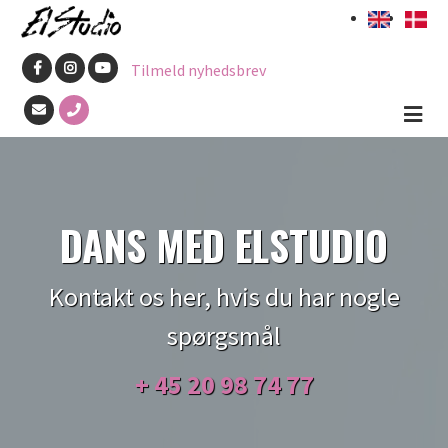
Gå
til
Tilmeld nyhedsbrev
hovedindhold
DANS MED ELSTUDIO
Kontakt os her, hvis du har nogle
spørgsmål
+ 45
20 98 74 77