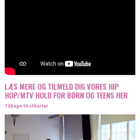
LÆS MERE OG TILMELD DIG VORES HIP
HOP/MTV HOLD FOR BØRN OG TEENS
HER
Tilbage til stilarter