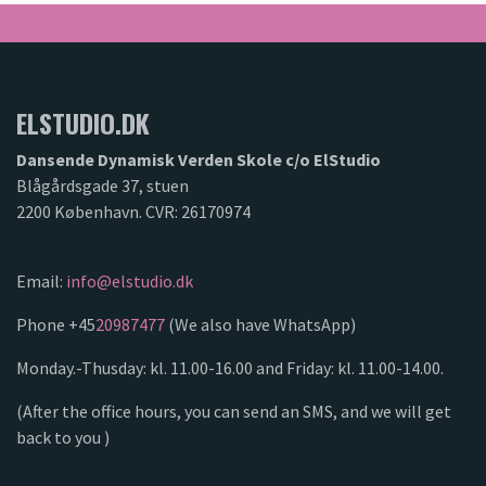
ELSTUDIO.DK
Dansende Dynamisk Verden Skole c/o ElStudio
Blågårdsgade 37, stuen
2200 København. CVR: 26170974
Email:
info@elstudio.dk
Phone +45
20987477
(We also have WhatsApp)
Monday.-Thusday: kl. 11.00-16.00 and Friday: kl. 11.00-14.00.
(After the office hours, you can send an SMS, and we will get
back to you )