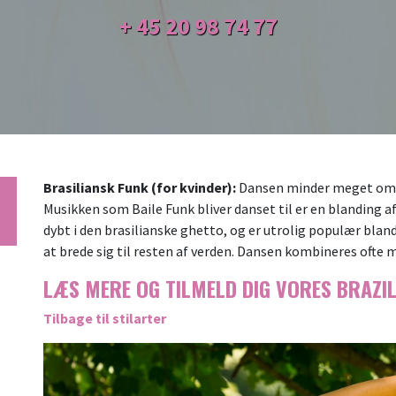
+ 45
20 98 74 77
Brasiliansk Funk (for kvinder):
Dansen minder meget o
Musikken som Baile Funk bliver danset til er en blanding 
dybt i den brasilianske ghetto, og er utrolig populær bland
at brede sig til resten af verden. Dansen kombineres ofte 
LÆS MERE OG TILMELD DIG VORES BRAZI
Tilbage til stilarter