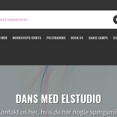
eld nyhedsbrev
TIMER
WORKSHOPS/EVENTS
POLTERABEND
BOOK OS
DANSE CAMPS
EL
DANS MED ELSTUDIO
ontakt os her, hvis du har nogle spørgsm