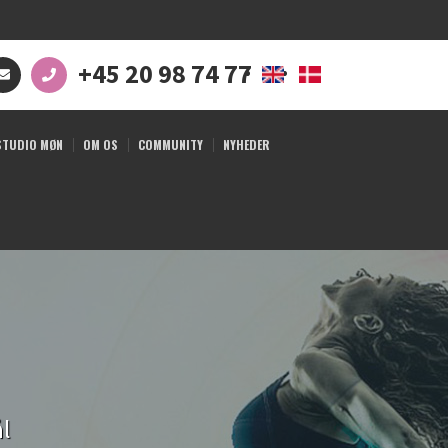
+45 20 98 74 77
STUDIO MØN
OM OS
COMMUNITY
NYHEDER
ål