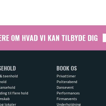
RE OM HVAD VI KAN TILBYDE DIG
SEHOLD
BOOK OS
& teenhold
Privattimer
hold
Polterabend
dansehold
Dansevent
ding til flere hold
Performances
mskab
Firmaevents
 og lokaler
Underholdning