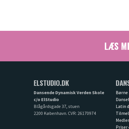
LÆS ME
ELSTUDIO.DK
DAN
Dansende Dynamisk Verden Skole
Børne 
c/o ElStudio
Danse
Blågårdsgade 37, stuen
Latin 
2200 København. CVR: 26170974
Tilmel
Medle
Priser