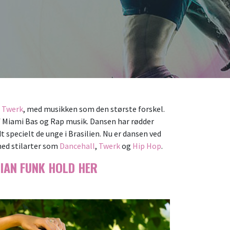
m
Twerk
, med musikken som den største forskel.
af Miami Bas og Rap musik. Dansen har rødder
t specielt de unge i Brasilien. Nu er dansen ved
med stilarter som
Dancehall
,
Twerk
og
Hip Hop
.
LIAN FUNK HOLD HER