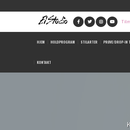
Gå
til
Tilm
hovedindhold
HJEM
HOLDPROGRAM
STILARTER
PRØVE/DROP-IN 
KONTAKT
K