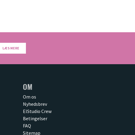
LÆS MERE
OM
Om os
Nyhedsbrev
ElStudio Crew
Betingelser
FAQ
Sitemap