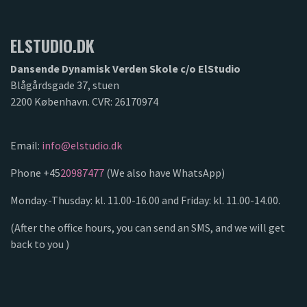
ELSTUDIO.DK
Dansende Dynamisk Verden Skole c/o ElStudio
Blågårdsgade 37, stuen
2200 København. CVR: 26170974
Email:
info@elstudio.dk
Phone +45
20987477
(We also have WhatsApp)
Monday.-Thusday: kl. 11.00-16.00 and Friday: kl. 11.00-14.00.
(After the office hours, you can send an SMS, and we will get
back to you )