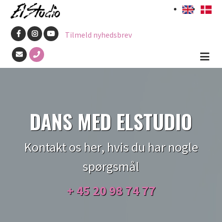
Gå
til
Tilmeld nyhedsbrev
hovedindhold
DANS MED ELSTUDIO
Kontakt os her, hvis du har nogle
spørgsmål
+ 45
20 98 74 77