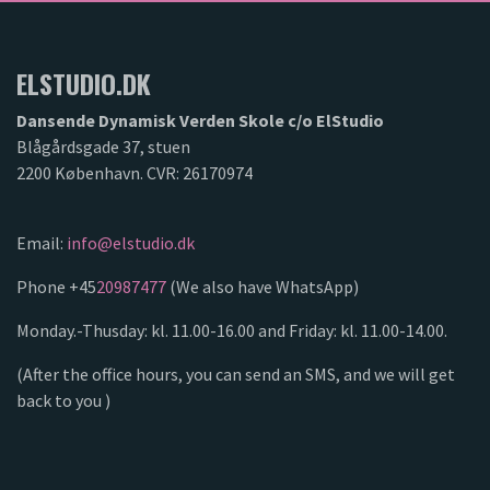
ELSTUDIO.DK
Dansende Dynamisk Verden Skole c/o ElStudio
Blågårdsgade 37, stuen
2200 København. CVR: 26170974
Email:
info@elstudio.dk
Phone +45
20987477
(We also have WhatsApp)
Monday.-Thusday: kl. 11.00-16.00 and Friday: kl. 11.00-14.00.
(After the office hours, you can send an SMS, and we will get
back to you )