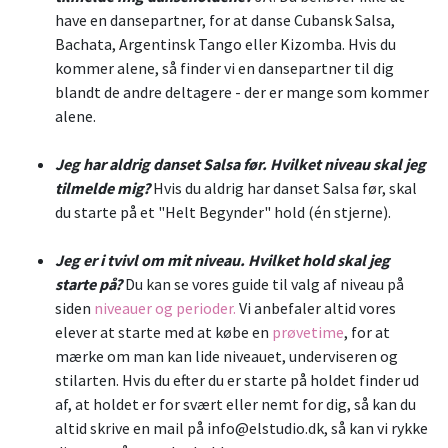
have en dansepartner, for at danse Cubansk Salsa,
Bachata, Argentinsk Tango eller Kizomba. Hvis du
kommer alene, så finder vi en dansepartner til dig
blandt de andre deltagere - der er mange som kommer
alene.
Jeg har aldrig danset Salsa før. Hvilket niveau skal jeg
tilmelde mig?
Hvis du aldrig har danset Salsa før, skal
du starte på et "Helt Begynder" hold (én stjerne).
Jeg er i tvivl om mit niveau. Hvilket hold skal jeg
starte på?
Du kan se vores guide til valg af niveau på
siden
niveauer og perioder.
Vi anbefaler altid vores
elever at starte med at købe en
prøvetime
, for at
mærke om man kan lide niveauet, underviseren og
stilarten. Hvis du efter du er starte på holdet finder ud
af, at holdet er for svært eller nemt for dig, så kan du
altid skrive en mail på info@elstudio.dk, så kan vi rykke