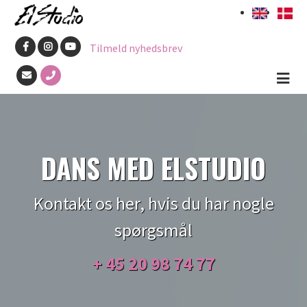
Gå
til
Tilmeld nyhedsbrev
hovedindhold
DANS MED ELSTUDIO
Kontakt os her, hvis du har nogle
spørgsmål
+ 45
20 98 74 77