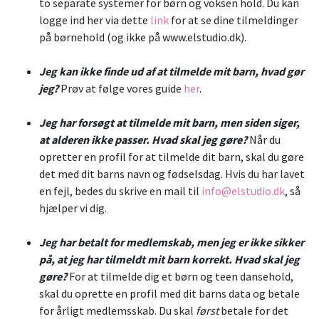
to separate systemer for børn og voksen hold. Du kan
logge ind her via dette
link
for at se dine tilmeldinger
på børnehold (og ikke på www.elstudio.dk).
Jeg kan ikke finde ud af at tilmelde mit barn, hvad gør
jeg?
Prøv at følge vores guide
her
.
Jeg har forsøgt at tilmelde mit barn, men siden siger,
at alderen ikke passer. Hvad skal jeg gøre?
Når du
opretter en profil for at tilmelde dit barn, skal du gøre
det med dit barns navn og fødselsdag. Hvis du har lavet
en fejl, bedes du skrive en mail til
info@elstudio.dk
, så
hjælper vi dig.
Jeg har betalt for medlemskab, men jeg er ikke sikker
på, at jeg har tilmeldt mit barn korrekt. Hvad skal jeg
gøre?
For at tilmelde dig et børn og teen dansehold,
skal du oprette en profil med dit barns data og betale
for årligt medlemsskab. Du skal
først
betale for det