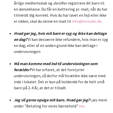
årlige medlemskab og
derefter
registrere dit barn til
en danseklasse. Du får en kvittering pr. mail, når du har
tilmeldt dig korrekt. Hvis du har lavet en fejl eller ikke
er sikker, skal du skrive en mail til
info@elstudio.dk
.
Hvad gør jeg, hvis mit barn er syg og ikke kan deltage
en dag?
Vi kan desværre ikke refundere, hvis man er syg
en dag, eller af en anden grund ikke kan deltage i
undervisningen.
Må man komme med ind til undervisningen som
forælder?
Vi har erfaret, at det forstyrrer
undervisningen, så derfor må forældre ikke være med
inde i lokalet. Det er kun på holdende for de helt små
børn på 2-4 år, at det er tilladt.
Jeg vil gerne opsige mit barn. Hvad gør jeg?
Læs mere
under "Betaling for vores børnehold"
her
.