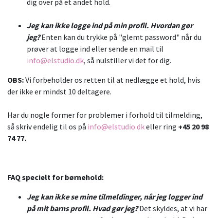
dig over på et andet hold.
Jeg kan ikke logge ind på min profil. Hvordan gør
jeg?
Enten kan du trykke på "glemt password" når du
prøver at logge ind eller sende en mail til
info@elstudio.dk
, så nulstiller vi det for dig.
OBS:
Vi forbeholder os retten til at nedlægge et hold, hvis
der ikke er mindst 10 deltagere.
Har du nogle former for problemer i forhold til tilmelding,
så skriv endelig til os på
info@elstudio.dk
eller ring
+45 20 98
74 77.
FAQ specielt for børnehold:
Jeg kan ikke se mine tilmeldinger, når jeg logger ind
på mit barns profil. Hvad gør jeg?
Det skyldes, at vi har