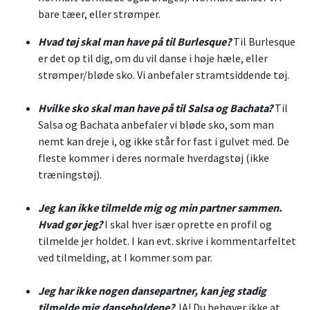
bare tæer, eller strømper.
Hvad tøj skal man have på til Burlesque?
Til Burlesque
er det op til dig, om du vil danse i høje hæle, eller
strømper/bløde sko. Vi anbefaler stramtsiddende tøj.
Hvilke sko skal man have på til Salsa og Bachata?
Til
Salsa og Bachata anbefaler vi bløde sko, som man
nemt kan dreje i, og ikke står for fast i gulvet med. De
fleste kommer i deres normale hverdagstøj (ikke
træningstøj).
Jeg kan ikke tilmelde mig og min partner sammen.
Hvad gør jeg?
I skal hver især oprette en profil og
tilmelde jer holdet. I kan evt. skrive i kommentarfeltet
ved tilmelding, at I kommer som par.
Jeg har ikke nogen dansepartner, kan jeg stadig
tilmelde mig danseholdene?
JA! Du behøver ikke at