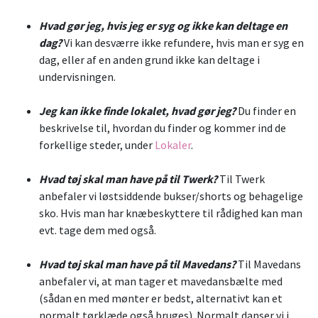
Hvad gør jeg, hvis jeg er syg og ikke kan deltage en
dag?
Vi kan desværre ikke refundere, hvis man er syg en
dag, eller af en anden grund ikke kan deltage i
undervisningen.
Jeg kan ikke finde lokalet, hvad gør jeg?
Du finder en
beskrivelse til, hvordan du finder og kommer ind de
forkellige steder, under
Lokaler
.
Hvad tøj skal man have på til Twerk?
Til Twerk
anbefaler vi løstsiddende bukser/shorts og behagelige
sko. Hvis man har knæbeskyttere til rådighed kan man
evt. tage dem med også.
Hvad tøj skal man have på til Mavedans?
Til Mavedans
anbefaler vi, at man tager et mavedansbælte med
(sådan en med mønter er bedst, alternativt kan et
normalt tørklæde også bruges). Normalt danser vi i