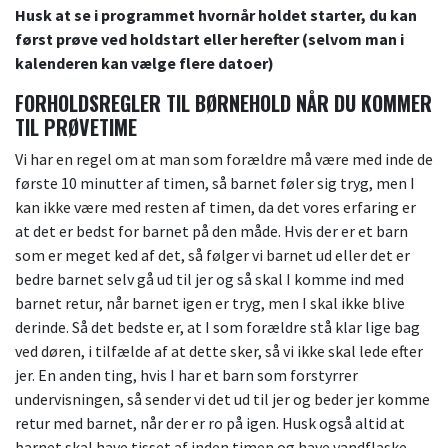
Husk at se i programmet hvornår holdet starter, du kan
først prøve ved holdstart eller herefter (selvom man i
kalenderen kan vælge flere datoer)
FORHOLDSREGLER TIL BØRNEHOLD NÅR DU KOMMER
TIL P
RØVETIME
Vi har en regel om at man som forældre må være med inde de
første 10 minutter af timen, så barnet føler sig tryg, men I
kan ikke være med resten af timen, da det vores erfaring er
at det er bedst for barnet på den måde. Hvis der er et barn
som er meget ked af det, så følger vi barnet ud eller det er
bedre barnet selv gå ud til jer og så skal I komme ind med
barnet retur, når barnet igen er tryg, men I skal ikke blive
derinde. Så det bedste er, at I som forældre stå klar lige bag
ved døren, i tilfælde af at dette sker, så vi ikke skal lede efter
jer. En anden ting, hvis I har et barn som forstyrrer
undervisningen, så sender vi det ud til jer og beder jer komme
retur med barnet, når der er ro på igen. Husk også altid at
barnet skal have tisset af inden timen og have vandflaske