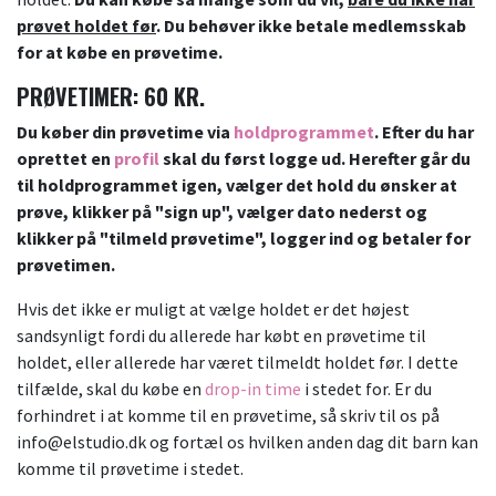
prøvet holdet før
. Du behøver ikke betale medlemsskab
for at købe en prøvetime.
PRØVETIMER: 60 KR.
Du køber din prøvetime via
holdprogrammet
. Efter du har
oprettet en
profil
skal du først logge ud. Herefter går du
til holdprogrammet igen, vælger det hold du ønsker at
prøve, klikker på "sign up", vælger dato nederst og
klikker på "tilmeld prøvetime", logger ind og betaler for
prøvetimen.
Hvis det ikke er muligt at vælge holdet er det højest
sandsynligt fordi du allerede har købt en prøvetime til
holdet, eller allerede har været tilmeldt holdet før. I dette
tilfælde, skal du købe en
drop-in time
i stedet for. Er du
forhindret i at komme til en prøvetime, så skriv til os på
info@elstudio.dk og fortæl os hvilken anden dag dit barn kan
komme til prøvetime i stedet.