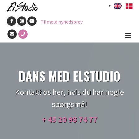
Gå
til
Tilmeld nyhedsbrev
hovedindhold
DANS MED ELSTUDIO
Kontakt os her, hvis du har nogle
spørgsmål
+ 45
20 98 74 77