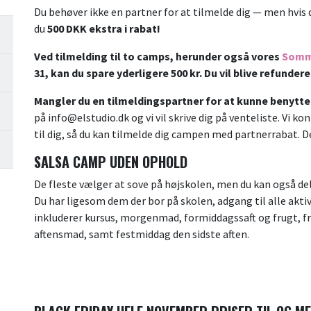
Du behøver ikke en partner for at tilmelde dig — men hvis
du
500 DKK ekstra i rabat!
Ved tilmelding til to camps, herunder også vores
S
omm
31, kan du spare yderligere 500 kr. Du vil blive refund
Mangler du en tilmeldingspartner for at kunne benytte 
på info@elstudio.dk og vi vil skrive dig på venteliste. Vi k
til dig, så du kan tilmelde dig campen med partnerrabat. 
SALSA CAMP UDEN OPHOLD
De fleste vælger at sove på højskolen, men du kan også de
Du har ligesom dem der bor på skolen, adgang til alle aktiv
inkluderer kursus, morgenmad, formiddagssaft og frugt, fr
aftensmad, samt festmiddag den sidste aften.