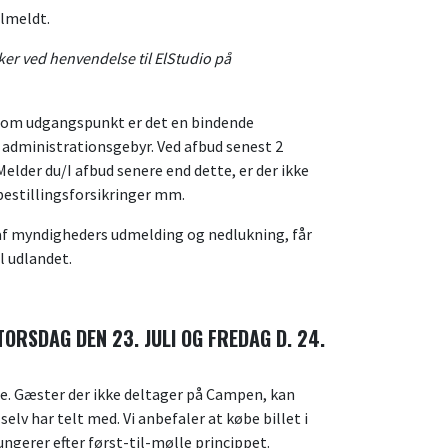
tilmeldt.
er ved henvendelse til ElStudio på
: Som udgangspunkt er det en bindende
i administrationsgebyr. Ved afbud senest 2
lder du/I afbud senere end dette, er der ikke
afbestillingsforsikringer mm.
 af myndigheders udmelding og nedlukning, får
l udlandet.
TORSDAG DEN 23. JULI OG FREDAG D. 24.
ne. Gæster der ikke deltager på Campen, kan
selv har telt med. Vi anbefaler at købe billet i
ungerer efter først-til-mølle princippet.