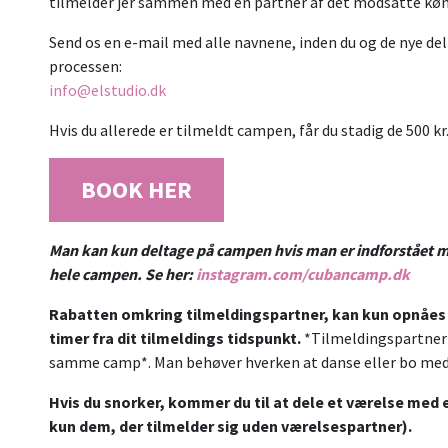
tilmelder jer sammen med en partner af det modsatte køn
Send os en e-mail med alle navnene, inden du og de nye del
processen:
info@elstudio.dk
Hvis du allerede er tilmeldt campen, får du stadig de 500 kr
BOOK HER
Man kan kun deltage på campen hvis man er indforstået med
hele campen. Se her:
instagram.com/cubancamp.dk
Rabatten omkring tilmeldingspartner, kan kun opnåes h
timer fra dit tilmeldings tidspunkt.
*Tilmeldingspartner 
samme camp*. Man behøver hverken at danse eller bo m
Hvis du snorker, kommer du til at dele et værelse med
kun dem, der tilmelder sig uden værelsespartner).