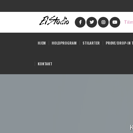
Gå
til
Tilm
hovedindhold
HJEM
HOLDPROGRAM
STILARTER
PRØVE/DROP-IN 
KONTAKT
K