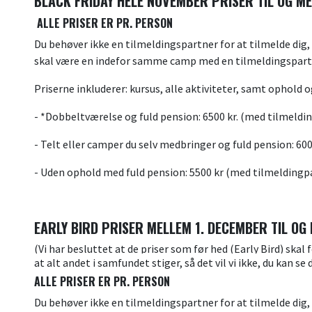
BLACK FRIDAY HELE NOVEMBER PRISER TIL OG M
ALLE PRISER ER PR. PERSON
Du behøver ikke en tilmeldingspartner for at tilmelde dig, 
skal være en indefor samme camp med en tilmeldingspart
Priserne inkluderer: kursus, alle aktiviteter, samt ophold o
- *Dobbeltværelse og fuld pension: 6500 kr. (med tilmeldin
- Telt eller camper du selv medbringer og fuld pension: 600
- Uden ophold med fuld pension: 5500 kr (med tilmeldingpar
EARLY BIRD PRISER MELLEM 1. DECEMBER TIL OG M
(Vi har besluttet at de priser som før hed (Early Bird) skal
at alt andet i samfundet stiger, så det vil vi ikke, du kan s
ALLE PRISER ER PR. PERSON
Du behøver ikke en tilmeldingspartner for at tilmelde dig, 