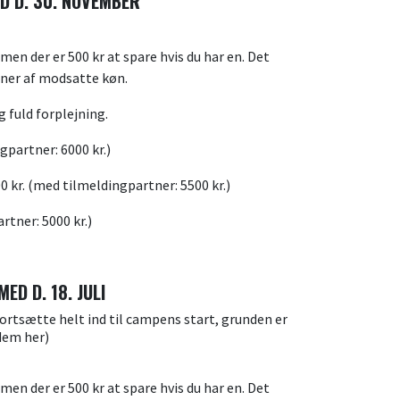
ED D. 30. NOVEMBER
men der er 500 kr at spare hvis du har en. Det
ner af modsatte køn.
g fuld forplejning.
gpartner: 6000 kr.)
0 kr. (med tilmeldingpartner: 5500 kr.)
tner: 5000 kr.)
ED D. 18. JULI
 fortsætte helt ind til campens start, grunden er
e dem her)
men der er 500 kr at spare hvis du har en. Det