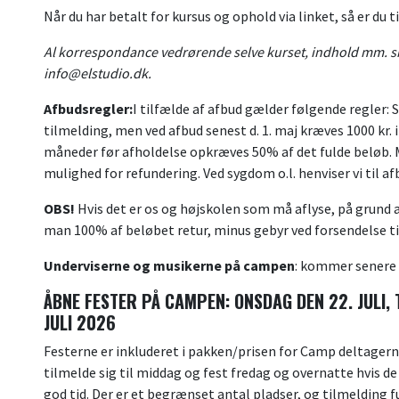
Når du har betalt for kursus og ophold via linket, så er du 
Al korrespondance vedrørende selve kurset, indhold mm. sk
info@elstudio.dk.
Afbudsregler:
I tilfælde af afbud gælder følgende regler
tilmelding, men ved afbud senest d. 1. maj kræves 1000 kr. 
måneder før afholdelse opkræves 50% af det fulde beløb. Me
mulighed for refundering. Ved sygdom o.l. henviser vi til 
OBS!
Hvis det er os og højskolen som må aflyse, på grund
man 100% af beløbet retur, minus gebyr ved forsendelse ti
Underviserne og musikerne på campen
: kommer senere
ÅBNE FESTER PÅ CAMPEN: ONSDAG DEN 22. JULI, 
JULI 2026
Festerne er inkluderet i pakken/prisen for Camp deltager
tilmelde sig til middag og fest fredag og overnatte hvis de 
god tid. Der er et begrænset antal pladser, og tilmelding f