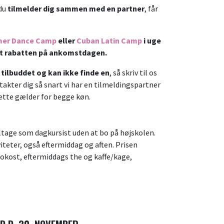
 du
tilmelder dig sammen med en partner
, får
er Dance Camp
eller
Cuban Latin Camp
i uge
eret rabatten på ankomstdagen.
tilbuddet og kan ikke finde en
, så skriv til os
ontakter dig så snart vi har en tilmeldingspartner
Dette gælder for begge køn.
ltage som dagkursist uden at bo på højskolen.
iteter, også eftermiddag og aften. Prisen
okost, eftermiddags the og kaffe/kage,