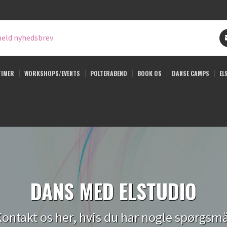
eld nyhedsbrev
TIMER
WORKSHOPS/EVENTS
POLTERABEND
BOOK OS
DANSE CAMPS
EL
DANS MED ELSTUDIO
ontakt os her, hvis du har nogle spørgsm