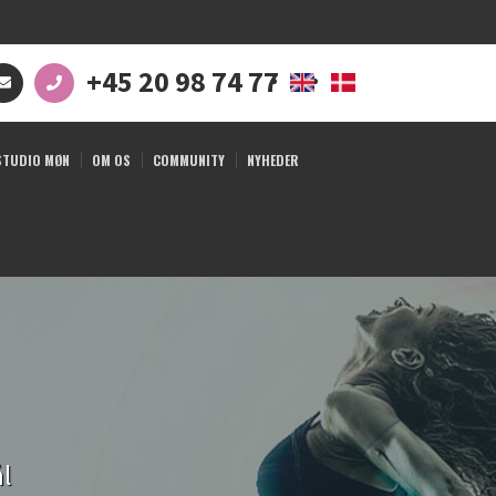
+45 20 98 74 77
STUDIO MØN
OM OS
COMMUNITY
NYHEDER
ål