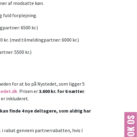
ner af modsatte køn.
g fuld forplejning.
gpartner: 6500 kr.)
0 kr. (med tilmeldingpartner: 6000 kr.)
tner: 5500 kr.)
heden for at bo på Nystedet, som ligger 5
tedet.dk
.
Prisen er
3.600 kr. for 6 nætter
.
 er inkluderet.
du kan finde 4 nye deltagere, som aldrig har
BOOK OS
 kr. i rabat gennem partnerrabatten, hvis I