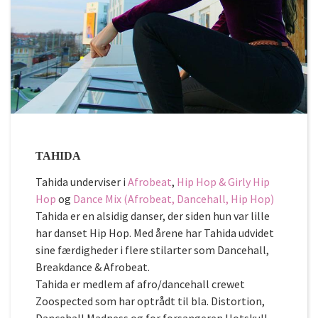
TAHIDA
Tahida underviser i
Afrobeat
,
Hip Hop & Girly Hip
Hop
og
Dance Mix (Afrobeat, Dancehall, Hip Hop)
Tahida er en alsidig danser, der siden hun var lille
har danset Hip Hop. Med årene har Tahida udvidet
sine færdigheder i flere stilarter som Dancehall,
Breakdance & Afrobeat.
Tahida er medlem af afro/dancehall crewet
Zoospected som har optrådt til bla. Distortion,