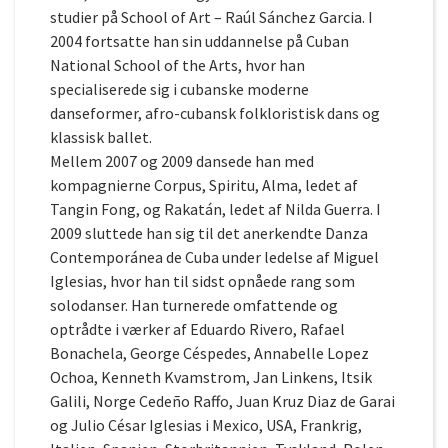
studier på School of Art – Raúl Sánchez Garcia. I
2004 fortsatte han sin uddannelse på Cuban
National School of the Arts, hvor han
specialiserede sig i cubanske moderne
danseformer, afro-cubansk folkloristisk dans og
klassisk ballet.
Mellem 2007 og 2009 dansede han med
kompagnierne Corpus, Spiritu, Alma, ledet af
Tangin Fong, og Rakatán, ledet af Nilda Guerra. I
2009 sluttede han sig til det anerkendte Danza
Contemporánea de Cuba under ledelse af Miguel
Iglesias, hvor han til sidst opnåede rang som
solodanser. Han turnerede omfattende og
optrådte i værker af Eduardo Rivero, Rafael
Bonachela, George Céspedes, Annabelle Lopez
Ochoa, Kenneth Kvamstrom, Jan Linkens, Itsik
Galili, Norge Cedeño Raffo, Juan Kruz Diaz de Garai
og Julio César Iglesias i Mexico, USA, Frankrig,