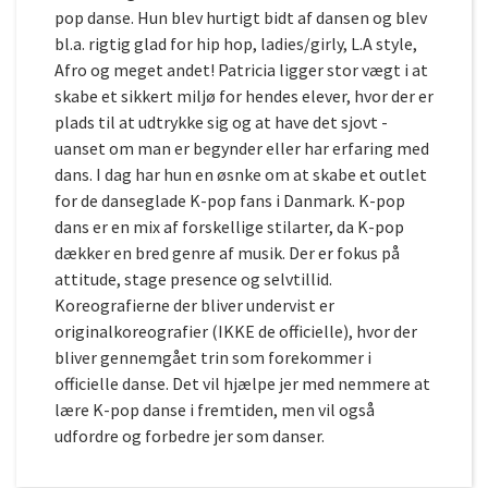
pop danse. Hun blev hurtigt bidt af dansen og blev
bl.a. rigtig glad for hip hop, ladies/girly, L.A style,
Afro og meget andet! Patricia ligger stor vægt i at
skabe et sikkert miljø for hendes elever, hvor der er
plads til at udtrykke sig og at have det sjovt -
uanset om man er begynder eller har erfaring med
dans. I dag har hun en øsnke om at skabe et outlet
for de danseglade K-pop fans i Danmark. K-pop
dans er en mix af forskellige stilarter, da K-pop
dækker en bred genre af musik. Der er fokus på
attitude, stage presence og selvtillid.
Koreografierne der bliver undervist er
originalkoreografier (IKKE de officielle), hvor der
bliver gennemgået trin som forekommer i
officielle danse. Det vil hjælpe jer med nemmere at
lære K-pop danse i fremtiden, men vil også
udfordre og forbedre jer som danser.