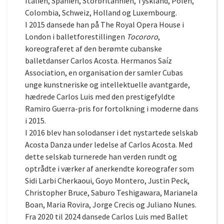
Italien, Spanien, Storbritannien, Tyskland, Polen,
Colombia, Schweiz, Holland og Luxembourg.
I 2015 dansede han på The Royal Opera House i
London i balletforestillingen
Tocororo
,
koreograferet af den berømte cubanske
balletdanser Carlos Acosta. Hermanos Saíz
Association, en organisation der samler Cubas
unge kunstneriske og intellektuelle avantgarde,
hædrede Carlos Luis med den prestigefyldte
Ramiro Guerra-pris for fortolkning i moderne dans
i 2015.
I 2016 blev han solodanser i det nystartede selskab
Acosta Danza under ledelse af Carlos Acosta. Med
dette selskab turnerede han verden rundt og
optrådte i værker af anerkendte koreografer som
Sidi Larbi Cherkaoui, Goyo Montero, Justin Peck,
Christopher Bruce, Saburo Teshigawara, Marianela
Boan, Maria Rovira, Jorge Crecis og Juliano Nunes.
Fra 2020 til 2024 dansede Carlos Luis med Ballet