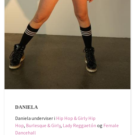
DANIELA
Daniela underviser i
Hip Hop & Girly Hip
Hop
,
Burlesque & Girly
,
Lady Reggaetón
og
Female
Dancehall