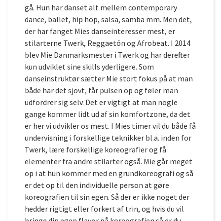
gå. Hun har danset alt mellem contemporary
dance, ballet, hip hop, salsa, samba mm. Men det,
der har fanget Mies danseinteresser mest, er
stilarterne Twerk, Reggaetón og Afrobeat. I 2014
blev Mie Danmarksmester i Twerk og har derefter
kun udviklet sine skills yderligere. Som
danseinstruktør sætter Mie stort fokus på at man
både har det sjovt, får pulsen op og føler man
udfordrer sig selv. Det er vigtigt at man nogle
gange kommer lidt ud af sin komfortzone, da det
er her vi udvikler os mest. I Mies timer vil du både få
undervisning i forskellige teknikker bl.a. inden for
Twerk, lære forskellige koreografier og få
elementer fra andre stilarter også. Mie går meget
op i at hun kommer med en grundkoreografi og så
er det op til den individuelle person at gøre
koreografien til sin egen. Så der er ikke noget der
hedder rigtigt eller forkert af trin, og hvis du vil
bringe din egen flavor på koreografien så er du